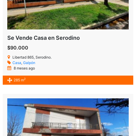
Se Vende Casa en Serodino
$90.000
Libertad 865, Serodino.
Casa
,
Galpón
8 meses ago
2
285 m