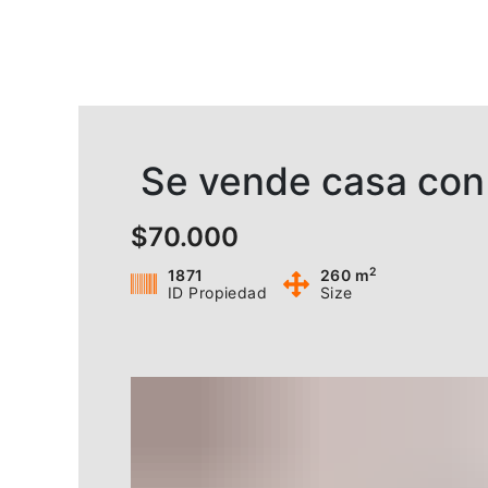
Ir
al
contenido
Se vende casa con 
$70.000
2
1871
260 m
ID Propiedad
Size